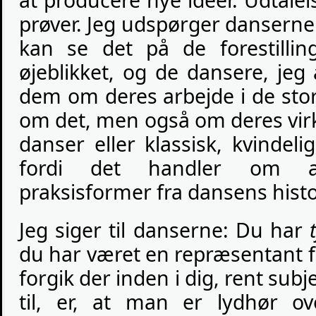
at producere nye ideer. Udtalelse
prøver. Jeg udspørger danserne
kan se det på de forestilli
øjeblikket, og de dansere, je
dem om deres arbejde i de sto
om det, men også om deres virk
danser eller klassisk, kvindel
fordi det handler om an
praksisformer fra dansens histor
Jeg siger til danserne: Du har
du har været en repræsentant 
forgik der inden i dig, rent subj
til, er, at man er lydhør o