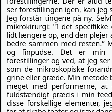
forestillingerne. Der er altid 
ser forestillingen igen, kan jeg 
Jeg forstår tingene på ny. Selvfø
mikrokirurgi: "I det specifikke
lidt længere op, end den plejer 
bedre sammen med resten.” Ma
og finpudse. Det er min 
forestillinger og ved, at jeg se
som de mikroskopiske forandrin
grine eller græde. Min metode b
meget med performerne, at 
fuldstændigt præcis i min feed
disse forskellige elementer, je
for at skabe teater og især danse