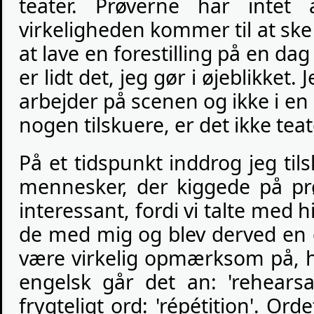
teater. Prøverne har inte
virkeligheden kommer til at sk
at lave en forestilling på en da
er lidt det, jeg gør i øjeblikket. 
arbejder på scenen og ikke i en 
nogen tilskuere, er det ikke teat
På et tidspunkt inddrog jeg til
mennesker, der kiggede på pr
interessant, fordi vi talte me
de med mig og blev derved en d
være virkelig opmærksom på, 
engelsk går det an: 'rehears
frygteligt ord: 'répétition'. Or