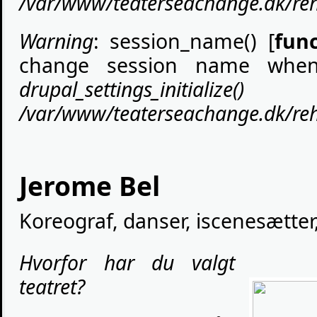
/var/www/teaterseachange.dk/rehe
Warning
: session_name() [
fun
change session name when
drupal_settings_initialize()
(
/var/www/teaterseachange.dk/rehe
Jerome Bel
Koreograf, danser, iscenesætte
Hvorfor har du valgt
teatret?