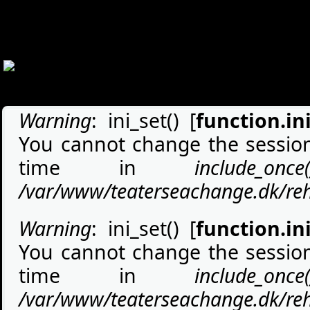
Deprecated
: Array and string offset access syntax with curly brace
/var/www/teaterseachange.dk/rehearsalmatters.org/misc/typo
Search form
Error message
Warning
: ini_set() [
function.ini
You cannot change the session 
time in
include_once(
/var/www/teaterseachange.dk/rehe
Warning
: ini_set() [
function.ini
You cannot change the session 
time in
include_once(
/var/www/teaterseachange.dk/rehe