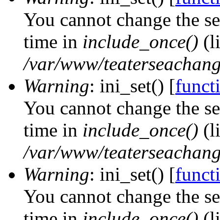
You cannot change the ses
time in
include_once()
(l
/var/www/teaterseachange
Warning
: ini_set() [
functi
You cannot change the ses
time in
include_once()
(l
/var/www/teaterseachange
Warning
: ini_set() [
functi
You cannot change the ses
time in
include_once()
(l