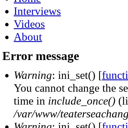
Interviews
Videos
About
Error message
Warning
: ini_set() [
functi
You cannot change the ses
time in
include_once()
(l
/var/www/teaterseachange
Warning
: ini_set() [
functi